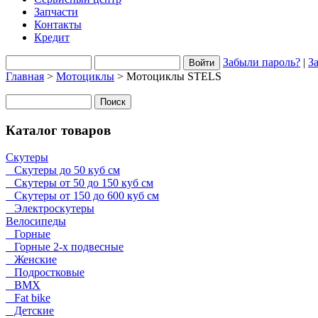
Запчасти
Контакты
Кредит
Забыли пароль?
|
З
Главная
>
Мотоциклы
> Мотоциклы STELS
Каталог товаров
Cкутеры
Скутеры до 50 куб см
Скутеры от 50 до 150 куб см
Скутеры от 150 до 600 куб см
Электроскутеры
Велосипеды
Горные
Горные 2-х подвесные
Женские
Подростковые
BMX
Fat bike
Детские