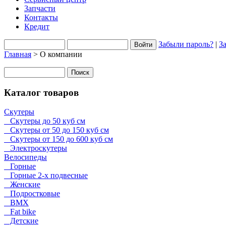
Запчасти
Контакты
Кредит
Забыли пароль?
|
З
Главная
> О компании
Каталог товаров
Cкутеры
Скутеры до 50 куб см
Скутеры от 50 до 150 куб см
Скутеры от 150 до 600 куб см
Электроскутеры
Велосипеды
Горные
Горные 2-х подвесные
Женские
Подростковые
BMX
Fat bike
Детские